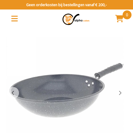
Geen orderkosten bij bestellingen vanaf € 200,-
0
Huishoudelijk
Keukengerei