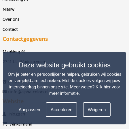
Nieuw
Over ons
Contact
Contactgegevens
Maalderij 46
2741 LL, Waddinxveen
Deze website gebruikt cookies
Om je beter en persoonlijker te helpen, gebruiken wij cookies
en vergelijkbare technieken. Met de cookies volgen wij jouw
/ 0182-606126
internetgedrag binnen onze site. Meer weten?
Klik hier voor
/ info@alpha-colors.nl
meer informatie
.
Website
Aanpassen
Accepteren
Weigeren
Inloggen
Winkelmand