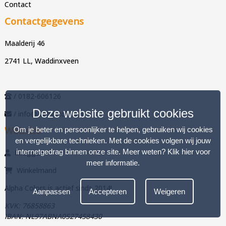
Contact
Contactgegevens
Maalderij 46
2741 LL, Waddinxveen
/ 0182-606126
Deze website gebruikt cookies
/ info@alpha-colors.nl
Website
Om je beter en persoonlijker te helpen, gebruiken wij cookies
en vergelijkbare technieken. Met de cookies volgen wij jouw
internetgedrag binnen onze site. Meer weten?
Klik hier voor
Inloggen
meer informatie
.
Winkelmand
Alpha Colors is actief sinds 2014!
Aanpassen
Accepteren
Weigeren
KVK: 76858863
IBAN: NL97ABNA0527458430