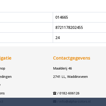
014665
8721178202455
24
gatie
Contactgegevens
hop
Maalderij 46
edingen
2741 LL, Waddinxveen
w
ons
/ 0182-606126
ct
/ info@alpha-colors.nl