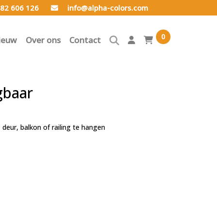
82 606 126
info@alpha-colors.com
0
ieuw
Over ons
Contact
gbaar
deur, balkon of railing te hangen