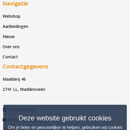
Navigatie
Webshop
Aanbiedingen
Nieuw
Over ons
Contact
Contactgegevens
Maalderij 46
2741 LL, Waddinxveen
/ 0182-606126
Deze website gebruikt cookies
/ info@alpha-colors.nl
Om je beter en persoonlijker te helpen, gebruiken wij cookies
Website