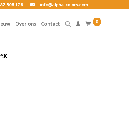
82 606 126
info@alpha-colors.com
0
ieuw
Over ons
Contact
ex