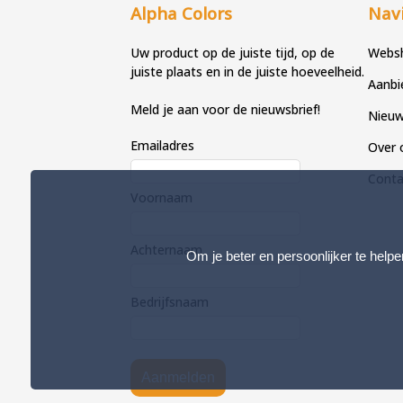
Alpha Colors
Navi
Uw product op de juiste tijd, op de
Webs
juiste plaats en in de juiste hoeveelheid.
Aanbi
Meld je aan voor de nieuwsbrief!
Nieu
Emailadres
Over 
Conta
Voornaam
Achternaam
Om je beter en persoonlijker te helpe
Bedrijfsnaam
Aanmelden