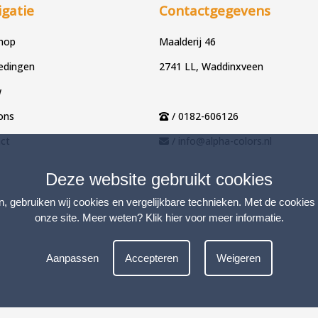
gatie
Contactgegevens
hop
Maalderij 46
edingen
2741 LL, Waddinxveen
w
ons
/ 0182-606126
ct
/ info@alpha-colors.nl
Deze website gebruikt cookies
n, gebruiken wij cookies en vergelijkbare technieken. Met de cookies
onze site. Meer weten?
Klik hier voor meer informatie
.
Aanpassen
Accepteren
Weigeren