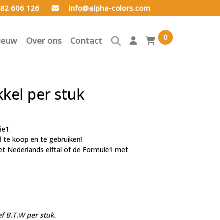
82 606 126
info@alpha-colors.com
0
ieuw
Over ons
Contact
kel per stuk
ie1.
l te koop en te gebruiken!
et Nederlands elftal of de Formule1 met
ef B.T.W per stuk.