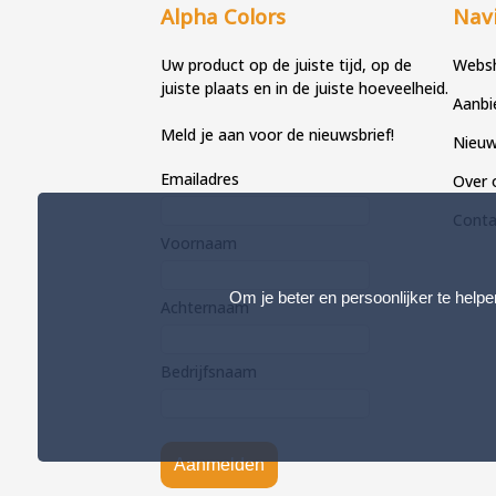
Alpha Colors
Navi
Uw product op de juiste tijd, op de
Webs
juiste plaats en in de juiste hoeveelheid.
Aanbi
Meld je aan voor de nieuwsbrief!
Nieu
Emailadres
Over 
Conta
Voornaam
Om je beter en persoonlijker te helpe
Achternaam
Bedrijfsnaam
Aanmelden