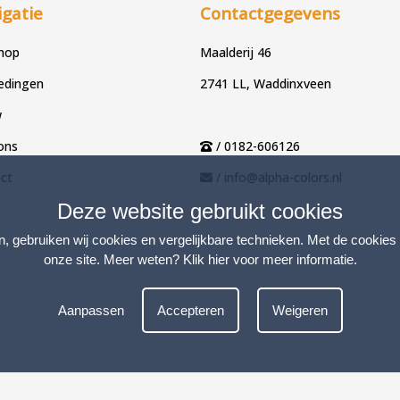
gatie
Contactgegevens
hop
Maalderij 46
edingen
2741 LL, Waddinxveen
w
ons
/ 0182-606126
ct
/ info@alpha-colors.nl
Deze website gebruikt cookies
n, gebruiken wij cookies en vergelijkbare technieken. Met de cookies
onze site. Meer weten?
Klik hier voor meer informatie
.
Aanpassen
Accepteren
Weigeren