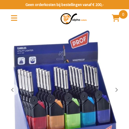
Geen orderkosten bij bestellingen vanaf € 200,-
0
Impuls- toonbank verkoop