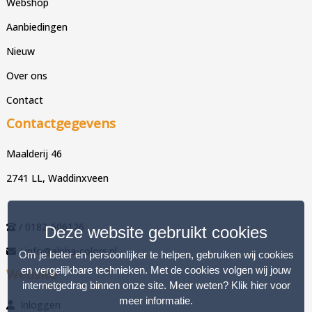
Webshop
Aanbiedingen
Nieuw
Over ons
Contact
Contactgegevens
Maalderij 46
2741 LL, Waddinxveen
/ 0182-606126
Deze website gebruikt cookies
/ info@alpha-colors.nl
Om je beter en persoonlijker te helpen, gebruiken wij cookies
en vergelijkbare technieken. Met de cookies volgen wij jouw
Website
internetgedrag binnen onze site. Meer weten?
Klik hier voor
meer informatie
.
Inloggen