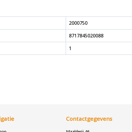
2000750
8717845020088
1
gatie
Contactgegevens
hop
Maalderij 46