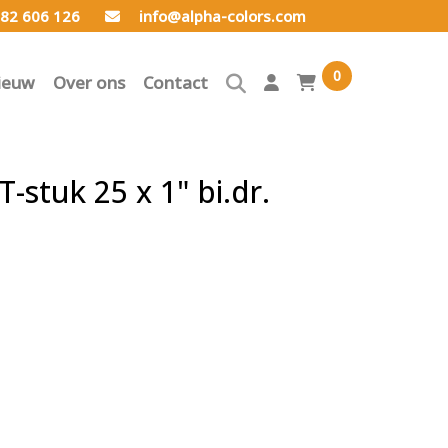
82 606 126
info@alpha-colors.com
0
ieuw
Over ons
Contact
-stuk 25 x 1" bi.dr.