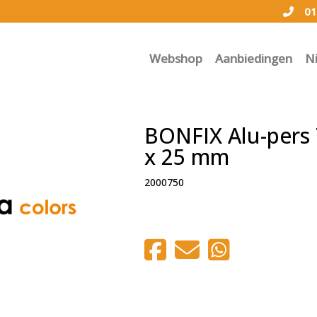
01
Webshop
Aanbiedingen
N
BONFIX Alu-pers T
x 25 mm
2000750