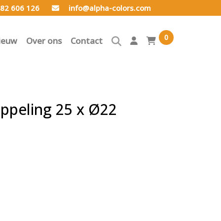
82 606 126
info@alpha-colors.com
0
ieuw
Over ons
Contact
ppeling 25 x Ø22