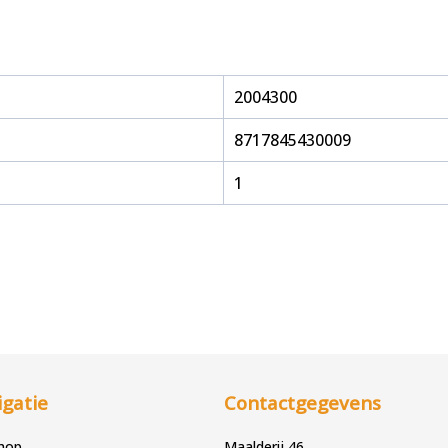
2004300
8717845430009
1
gatie
Contactgegevens
hop
Maalderij 46