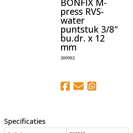
BONFIX M-
press RVS-
water
puntstuk 3/8"
bu.dr. x 12
mm
200902
Specificaties