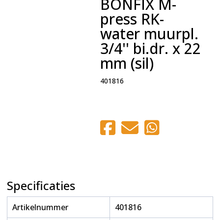
BONFIX M-
press RK-
water muurpl.
3/4'' bi.dr. x 22
mm (sil)
401816
Specificaties
Artikelnummer
401816