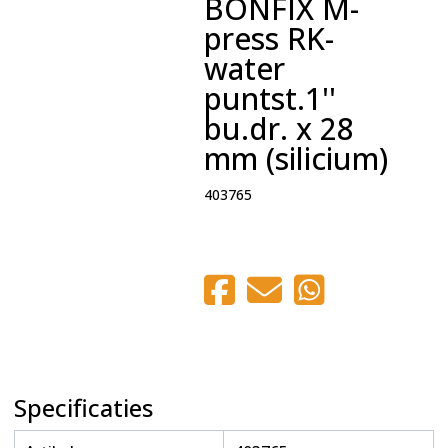
BONFIX M-
press RK-
water
puntst.1''
bu.dr. x 28
mm (silicium)
403765
Specificaties