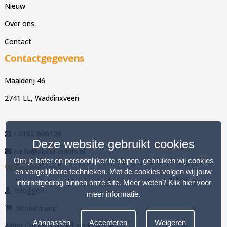
Nieuw
Over ons
Contact
Contactgegevens
Maalderij 46
2741 LL, Waddinxveen
/ 0182-606126
Deze website gebruikt cookies
/ info@alpha-colors.nl
Om je beter en persoonlijker te helpen, gebruiken wij cookies
Website
en vergelijkbare technieken. Met de cookies volgen wij jouw
internetgedrag binnen onze site. Meer weten?
Klik hier voor
Inloggen
meer informatie
.
Winkelmand
Aanpassen
Accepteren
Weigeren
Alpha Colors is actief sinds 2014!