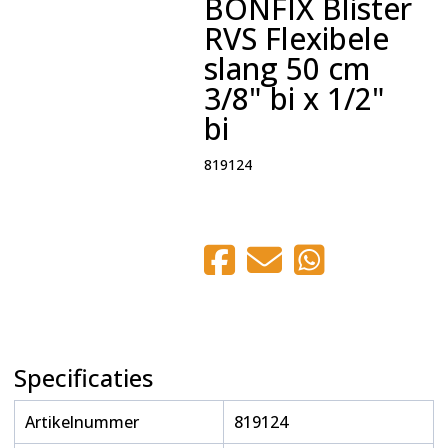
BONFIX Blister
RVS Flexibele
slang 50 cm
3/8" bi x 1/2"
bi
819124
Specificaties
Artikelnummer
819124