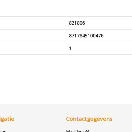
821806
8717845100476
1
gatie
Contactgegevens
hop
Maalderij 46