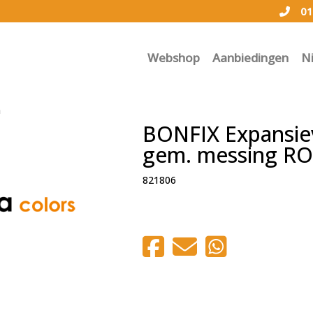
01
Webshop
Aanbiedingen
N
n
BONFIX Expansiev
gem. messing RO
821806