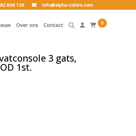
82 606 126
info@alpha-colors.com
0
ieuw
Over ons
Contact
atconsole 3 gats,
OD 1st.