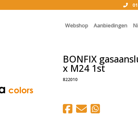
01
Webshop
Aanbiedingen
N
BONFIX gasaanslu
x M24 1st
822010