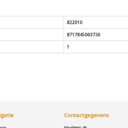
822010
8717845063726
1
gatie
Contactgegevens
hop
Maalderij 46