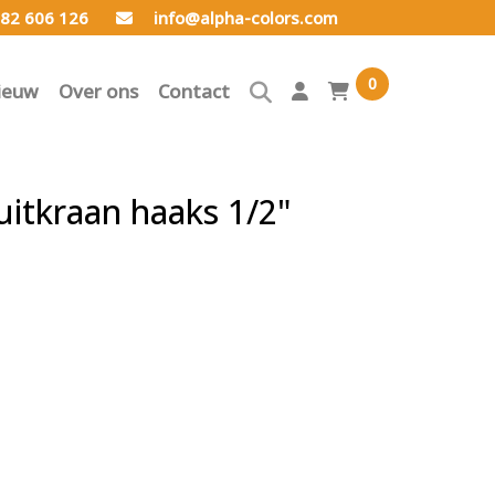
82 606 126
info@alpha-colors.com
0
ieuw
Over ons
Contact
itkraan haaks 1/2"