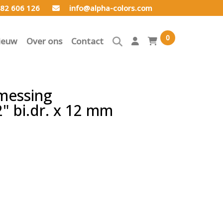
82 606 126
info@alpha-colors.com
0
ieuw
Over ons
Contact
messing
" bi.dr. x 12 mm