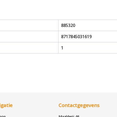
885320
8717845031619
1
gatie
Contactgegevens
hop
Maalderij 46