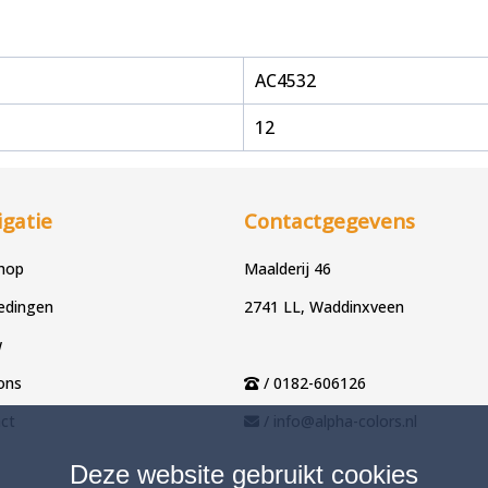
AC4532
12
gatie
Contactgegevens
hop
Maalderij 46
edingen
2741 LL, Waddinxveen
w
ons
/ 0182-606126
ct
/ info@alpha-colors.nl
Deze website gebruikt cookies