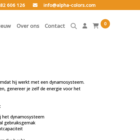
82 606 126
info@alpha-colors.com
0
ieuw
Over ons
Contact
omdat hij werkt met een dynamosysteem.
en, genereer je zelf de energie voor het
:
zij het dynamosysteem
al gebruiksgemak
htcapaciteit