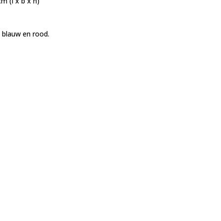
m (l x b x h)
n blauw en rood.