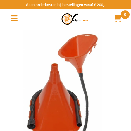
Geen orderkosten bij bestellingen vanaf € 200,-
0
Diversen DHZ