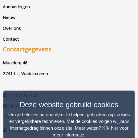
Aanbiedingen
Nieuw
Over ons
Contact
Contactgegevens
Maalderij 46
2741 LL, Waddinxveen
/ 0182-606126
Deze website gebruikt cookies
/ info@alpha-colors.nl
Om je beter en persoonlijker te helpen, gebruiken wij cookies
Website
en vergelijkbare technieken. Met de cookies volgen wij jouw
internetgedrag binnen onze site. Meer weten?
Klik hier voor
Inloggen
meer informatie
.