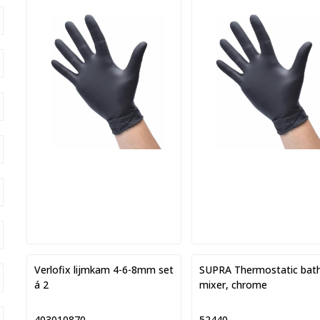
Verlofix lijmkam 4-6-8mm set
SUPRA Thermostatic bat
á 2
mixer, chrome
403010870
52440