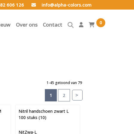
82 606 126
info@alpha-colors.com
0
ieuw
Over ons
Contact
1-45 getoond van 79
>
1
2
M
Nitril handschoen zwart L
100 stuks (10)
NitZwa-L