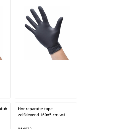
htub
Hor reparatie tape
zelfklevend 160x5 cm wit
014632