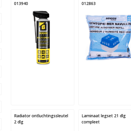
013940
012863
Radiator ontluchtingssleutel
Laminaat legset 21 dlg
2 dlg
compleet