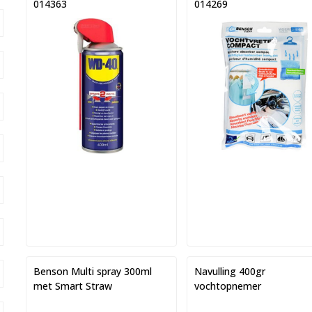
014363
014269
Benson Multi spray 300ml
Navulling 400gr
met Smart Straw
vochtopnemer