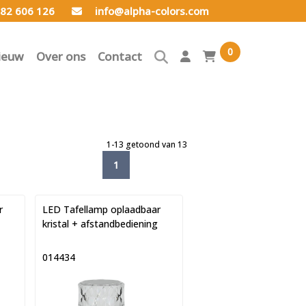
82 606 126
info@alpha-colors.com
0
ieuw
Over ons
Contact
1-13 getoond van 13
1
r
LED Tafellamp oplaadbaar
kristal + afstandbediening
014434